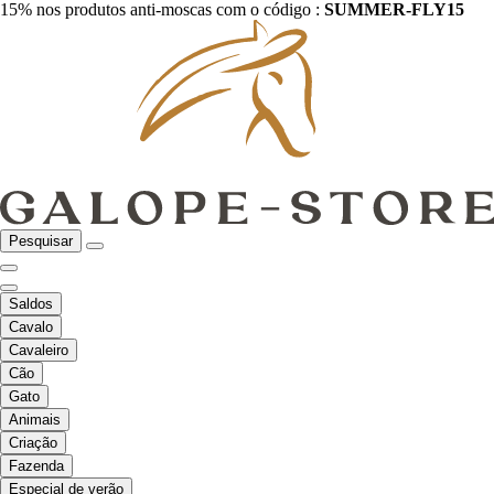
15% nos produtos anti-moscas com o código :
SUMMER-FLY15
Pesquisar
Saldos
Cavalo
Cavaleiro
Cão
Gato
Animais
Criação
Fazenda
Especial de verão