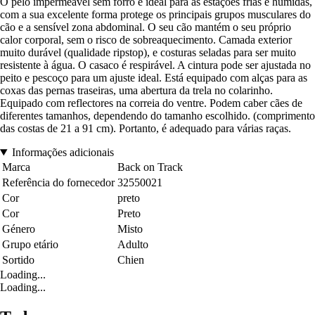
O pêlo impermeável sem forro é ideal para as estações frias e húmidas,
com a sua excelente forma protege os principais grupos musculares do
cão e a sensível zona abdominal. O seu cão mantém o seu próprio
calor corporal, sem o risco de sobreaquecimento. Camada exterior
muito durável (qualidade ripstop), e costuras seladas para ser muito
resistente à água. O casaco é respirável. A cintura pode ser ajustada no
peito e pescoço para um ajuste ideal. Está equipado com alças para as
coxas das pernas traseiras, uma abertura da trela no colarinho.
Equipado com reflectores na correia do ventre. Podem caber cães de
diferentes tamanhos, dependendo do tamanho escolhido. (comprimento
das costas de 21 a 91 cm). Portanto, é adequado para várias raças.
Informações adicionais
Marca
Back on Track
Referência do fornecedor
32550021
Cor
preto
Cor
Preto
Género
Misto
Grupo etário
Adulto
Sortido
Chien
Loading...
Loading...