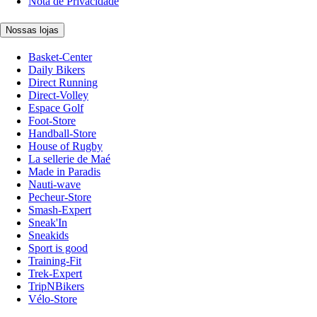
Nota de Privacidade
Nossas lojas
Basket-Center
Daily Bikers
Direct Running
Direct-Volley
Espace Golf
Foot-Store
Handball-Store
House of Rugby
La sellerie de Maé
Made in Paradis
Nauti-wave
Pecheur-Store
Smash-Expert
Sneak'In
Sneakids
Sport is good
Training-Fit
Trek-Expert
TripNBikers
Vélo-Store