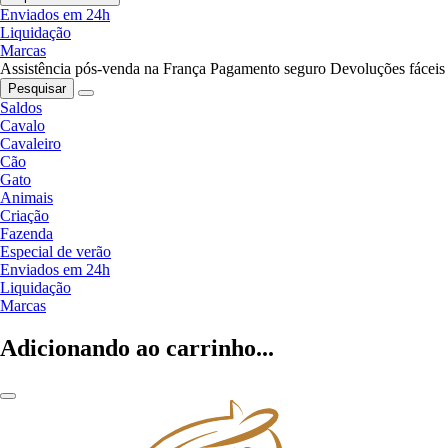
Enviados em 24h
Liquidação
Marcas
Assistência pós-venda na França
Pagamento seguro
Devoluções fáceis
Pesquisar
Saldos
Cavalo
Cavaleiro
Cão
Gato
Animais
Criação
Fazenda
Especial de verão
Enviados em 24h
Liquidação
Marcas
Adicionando ao carrinho...